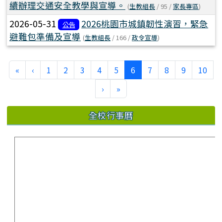
續辦理交通安全教學與宣導。
(
生教組長
/ 95 /
家長專區
)
2026-05-31
2026桃園市城鎮韌性演習，緊急
公告
避難包準備及宣導
(
生教組長
/ 166 /
政令宣導
)
(current)
«
‹
1
2
3
4
5
6
7
8
9
10
›
»
全校行事曆