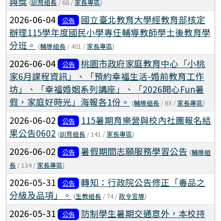
與獎
(
訓育組長
/ 68 /
家長專區
)
2026-06-04
國立臺北教育大學經教育部核定
公告
辦理115學年度國民小學專任輔導教師學士後教育學
分班。
(
輔導組長
/ 401 /
家長專區
)
2026-06-04
桃園市政府家庭教育中心「小桃
公告
家6月課程資訊」、「預約幸福生活-婚前教育工作
坊」、「幸福婚姻系列講座」、「2026開心Fun暑
假，家庭好時光」海報各1份。
(
輔導組長
/ 83 /
家長專區
)
2026-06-02
115暑期育樂營與校內社團報名結
公告
果公告0602
(
訓育組長
/ 141 /
家長專區
)
2026-06-02
暑假期間志願服務學習公告
公告
(
輔導組
長
/ 134 /
家長專區
)
2026-05-31
轉知：行政院公告修正「毒品之
公告
分級及品項」。
(
生教組長
/ 74 /
政令宣導
)
2026-05-31
防制學生暑期交通意外，本校持
公告