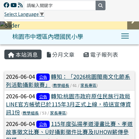
search
Select Language
▼
桃園市中壢區內壢國民小學
Tog
:::
本站消息
分月文章
電子報列表
文章列表
2026-06-04
轉知：「2026桃園閩南文化節系
公告
列活動攝影競賽」
(
教學組長
/ 61 /
家長專區
)
2026-06-04
轉知:桃園市政府原住民族行政局
公告
LINE官方帳號已於115年3月正式上線，檢送宣傳資
訊1份
(
教學組長
/ 53 /
家長專區
)
2026-06-04
115年度弘揚孝道漫畫比賽、孝道
公告
故事徵文比賽、Ü好攝影徵件比賽及IUHOW薪傳參