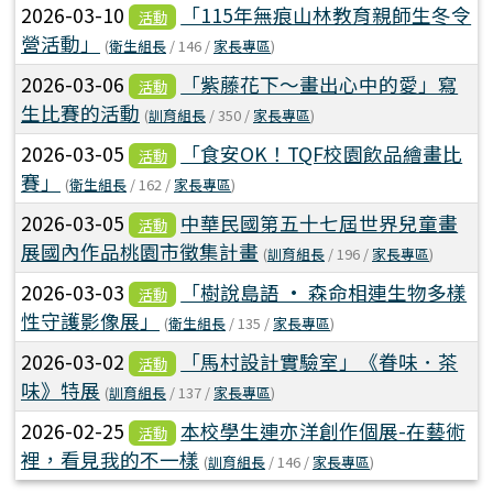
2026-03-10
「115年無痕山林教育親師生冬令
活動
營活動」
(
衛生組長
/ 146 /
家長專區
)
2026-03-06
「紫藤花下～畫出心中的愛」寫
活動
生比賽的活動
(
訓育組長
/ 350 /
家長專區
)
2026-03-05
「食安OK！TQF校園飲品繪畫比
活動
賽」
(
衛生組長
/ 162 /
家長專區
)
2026-03-05
中華民國第五十七屆世界兒童畫
活動
展國內作品桃園市徵集計畫
(
訓育組長
/ 196 /
家長專區
)
2026-03-03
「樹說島語 · 森命相連生物多樣
活動
性守護影像展」
(
衛生組長
/ 135 /
家長專區
)
2026-03-02
「馬村設計實驗室」《眷味．茶
活動
味》特展
(
訓育組長
/ 137 /
家長專區
)
2026-02-25
本校學生連亦洋創作個展-在藝術
活動
裡，看見我的不一樣
(
訓育組長
/ 146 /
家長專區
)