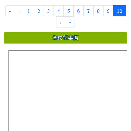
(cur
«
‹
1
2
3
4
5
6
7
8
9
10
›
»
全校行事曆