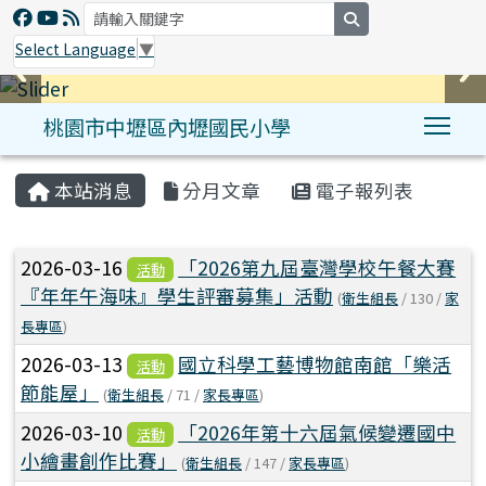
search
Select Language
▼
桃園市中壢區內壢國民小學
Tog
:::
本站消息
分月文章
電子報列表
文章列表
2026-03-16
「2026第九屆臺灣學校午餐大賽
活動
『年年午海味』學生評審募集」活動
(
衛生組長
/ 130 /
家
長專區
)
2026-03-13
國立科學工藝博物館南館「樂活
活動
節能屋」
(
衛生組長
/ 71 /
家長專區
)
2026-03-10
「2026年第十六屆氣候變遷國中
活動
小繪畫創作比賽」
(
衛生組長
/ 147 /
家長專區
)