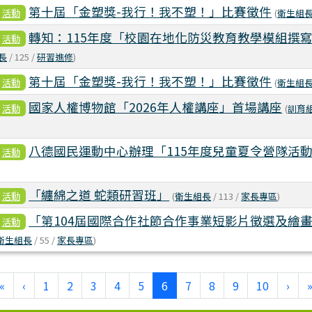
第十屆「金塑獎-我行！我不塑！」比賽徵件
活動
(
衛生組
轉知：115年度「校園在地化防災教育教學模組撰
活動
長
/ 125 /
研習進修
)
第十屆「金塑獎-我行！我不塑！」比賽徵件
活動
(
衛生組
國家人權博物館「2026年人權講座」首場講座
活動
(
訓育
八德國民運動中心辦理「115年度兒童夏令營隊活
活動
)
「纏綿之道 蛇類研習班」
活動
(
衛生組長
/ 113 /
家長專區
)
「第104屆國際合作社節合作事業短影片徵選及繪
活動
衛生組長
/ 55 /
家長專區
)
(current)
«
‹
1
2
3
4
5
6
7
8
9
10
›