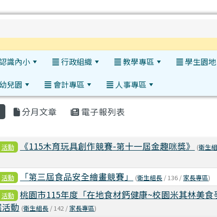
h
認識內小
行政組織
教學專區
學生園地
幼兒園
會計專區
人事專區
:::
分月文章
電子報列表
表
《115木育玩具創作競賽-第十一屆金趣咪獎》
活動
(
衛生
「第三屆食品安全繪畫競賽」
活動
(
衛生組長
/ 136 /
家長專區
)
桃園市115年度「在地食材鈣健康~校園米其林美食
活動
選活動
(
衛生組長
/ 142 /
家長專區
)