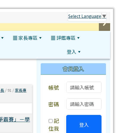
Select Language
▼
家長專區
評鑑專區
登入
:::
會員登入
帳號
組長
/ 91 /
家長專
密碼
爭霸賽」－學
記
登入
住我