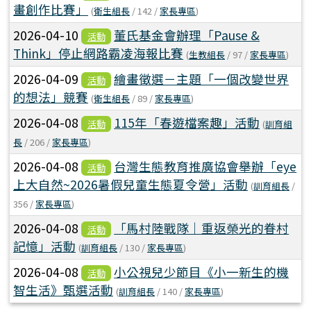
畫創作比賽」
(
衛生組長
/ 142 /
家長專區
)
2026-04-10
董氏基金會辦理「Pause &
活動
Think」停止網路霸凌海報比賽
(
生教組長
/ 97 /
家長專區
)
2026-04-09
繪畫徵選－主題「一個改變世界
活動
的想法」競賽
(
衛生組長
/ 89 /
家長專區
)
2026-04-08
115年「春遊檔案趣」活動
活動
(
訓育組
長
/ 206 /
家長專區
)
2026-04-08
台灣生態教育推廣協會舉辦「eye
活動
上大自然~2026暑假兒童生態夏令營」活動
(
訓育組長
/
356 /
家長專區
)
2026-04-08
「馬村陸戰隊｜重返榮光的眷村
活動
記憶」活動
(
訓育組長
/ 130 /
家長專區
)
2026-04-08
小公視兒少節目《小一新生的機
活動
智生活》甄選活動
(
訓育組長
/ 140 /
家長專區
)