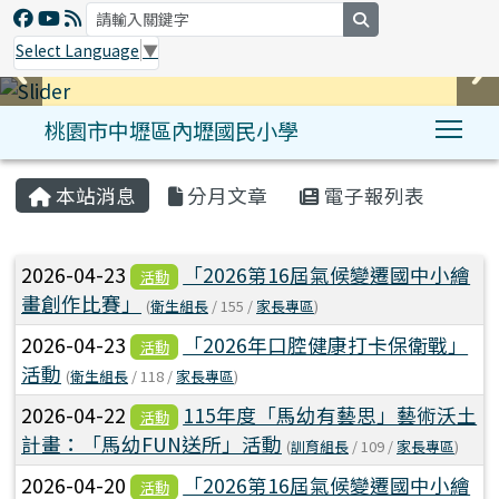
search
Select Language
▼
桃園市中壢區內壢國民小學
Tog
:::
本站消息
分月文章
電子報列表
文章列表
2026-04-23
「2026第16屆氣候變遷國中小繪
活動
畫創作比賽」
(
衛生組長
/ 155 /
家長專區
)
2026-04-23
「2026年口腔健康打卡保衛戰」
活動
活動
(
衛生組長
/ 118 /
家長專區
)
2026-04-22
115年度「馬幼有藝思」藝術沃土
活動
計畫：「馬幼FUN送所」活動
(
訓育組長
/ 109 /
家長專區
)
2026-04-20
「2026第16屆氣候變遷國中小繪
活動