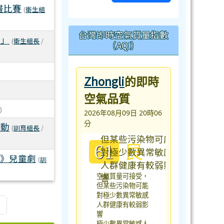
畫比賽
(
衛生組
台灣即時空氣質量指數
動」
(
衛生組長
/
（AQI）
Zhongli
的即時
空氣品質
區
)
2026年08月09日 20時06
分
活動
(
訓育組長
/
良
61
果》兒童劇
(
訓
空氣質量可接受，
但某些污染物可能
對極少數異常敏感
»
人群健康有較弱影
響
極少數異常敏感人