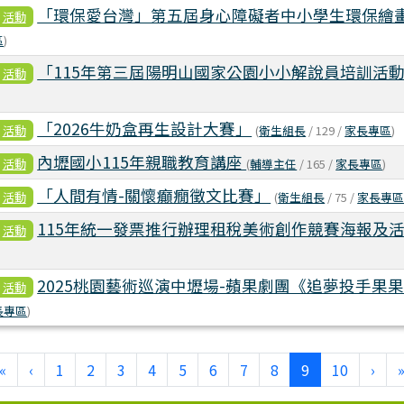
「環保愛台灣」第五屆身心障礙者中小學生環保繪
活動
區
)
「115年第三屆陽明山國家公園小小解說員培訓活
活動
「2026牛奶盒再生設計大賽」
活動
(
衛生組長
/ 129 /
家長專區
)
內壢國小115年親職教育講座
活動
(
輔導主任
/ 165 /
家長專區
)
「人間有情-關懷癲癇徵文比賽」
活動
(
衛生組長
/ 75 /
家長專
115年統一發票推行辦理租稅美術創作競賽海報及
活動
2025桃園藝術巡演中壢場-蘋果劇團《追夢投手果
活動
長專區
)
(current)
«
‹
1
2
3
4
5
6
7
8
9
10
›