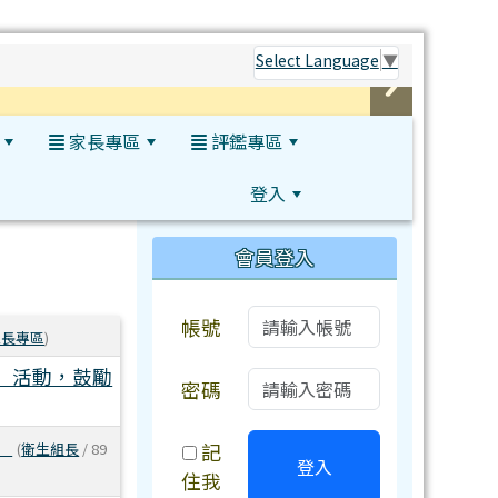
Select Language
▼
家長專區
評鑑專區
登入
:::
會員登入
帳號
家長專區
)
」活動，鼓勵
密碼
」
(
衛生組長
/ 89
記
登入
住我