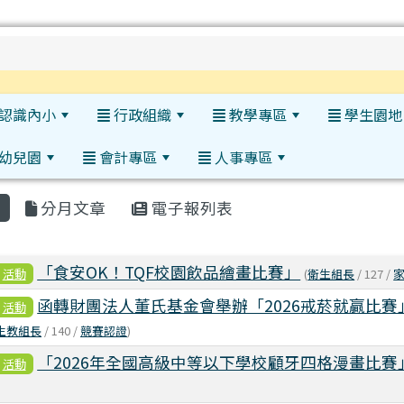
h
認識內小
行政組織
教學專區
學生園地
幼兒園
會計專區
人事專區
:::
分月文章
電子報列表
表
「食安OK！TQF校園飲品繪畫比賽」
活動
(
衛生組長
/ 127 /
函轉財團法人董氏基金會舉辦「2026戒菸就贏比賽
活動
生教組長
/ 140 /
競賽認證
)
「2026年全國高級中等以下學校顧牙四格漫畫比賽
活動