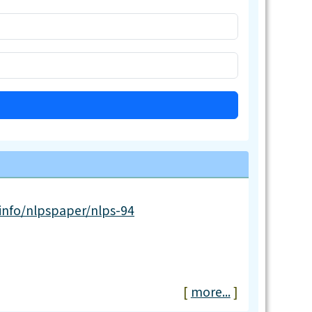
[
more...
]