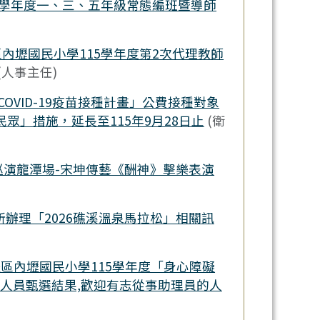
5學年度一、三、五年級常態編班暨導師
內壢國民小學115學年度第2次代理教師
(人事主任)
年度COVID-19疫苗接種計畫」公費接種對象
眾」措施，延長至115年9月28日止
(衛
術巡演龍潭場-宋坤傳藝《酬神》擊樂表演
辦理「2026礁溪溫泉馬拉松」相關訊
區內壢國民小學115學年度「身心障礙
人員甄選結果,歡迎有志從事助理員的人