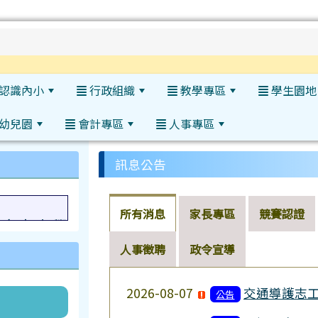
h
認識內小
行政組織
教學專區
學生園地
幼兒園
會計專區
人事專區
:::
:::
訊息公告
年度中小學發明展選拔暨展覽會榮獲特優
所有消息
家長專區
競賽認證
人事徵聘
政令宣導
2026-08-07
交通導護志
公告