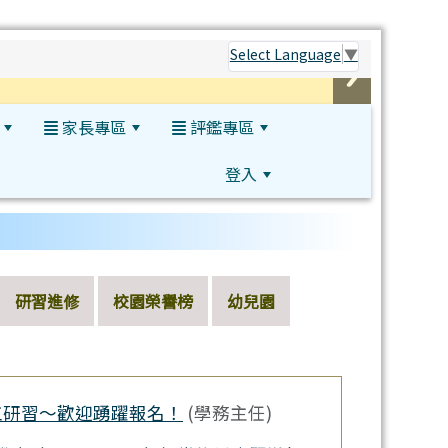
Select Language
▼
家長專區
評鑑專區
登入
研習進修
校園榮譽榜
幼兒園
工研習～歡迎踴躍報名！
(學務主任)