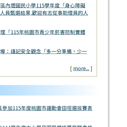
區內壢國民小學115學年度「身心障礙
人員甄選結果,歡迎有志從事助理員的人
理「115年桃園市青少年菸害防制實體
宣導：謹記安全觀念「多一分準備，少一
[
more...
]
中壢區參加115年度桃園市運動會田徑選拔賽表