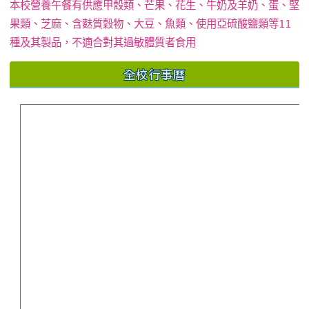
本校營養午餐有供應甲殼類、芒果、花生、牛奶及羊奶、蛋、堅
果類、芝麻、含麩質穀物、大豆、魚類、使用亞硫酸鹽類等11
種及其製品，不適合對其過敏體質者食用
全校行事曆