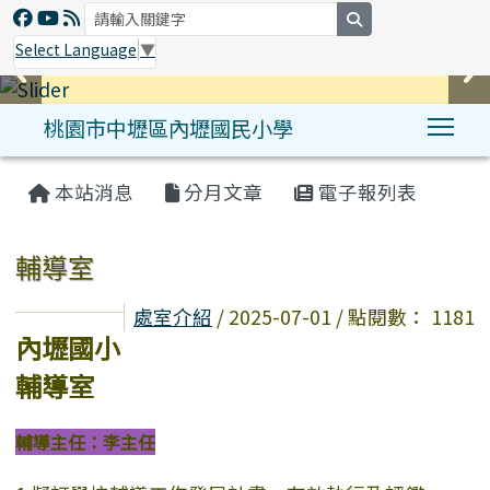
search
Select Language
▼
桃園市中壢區內壢國民小學
Tog
:::
本站消息
分月文章
電子報列表
輔導室
處室介紹
/ 2025-07-01 / 點閱數： 1181
內壢國小
輔導室
輔導主任：李主任