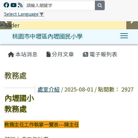
search
Select Language
▼
桃園市中壢區內壢國民小學
Tog
:::
本站消息
分月文章
電子報列表
教務處
處室介紹
/ 2025-08-01 / 點閱數： 2927
內壢國小
教務處
教務主任工作執掌一覽表---陳主任