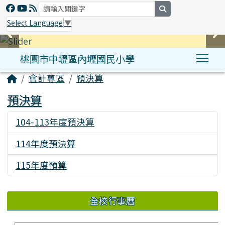
search
Select Language
▼
桃園市中壢區內壢國民小學
Tog
:::
會計專區
預決算
預決算
104-113年度預決算
407
114年度預決算
241
115年度預算
301
全校行事曆