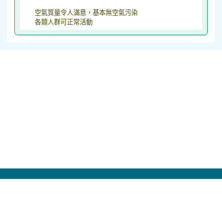
空氣質量令人滿意，基本無空氣污染
各類人群可正常活動
校址：320026 桃園市中壢區福德路２０號 電
話：03-4635888 傳真：03-4638992 學校代碼：
034675 機關代碼：380073200Y Powered by