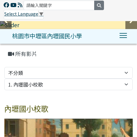
search
Select Language
▼
桃園市中壢區內壢國民小學
Tog
:::
所有影片
內壢國小校歌