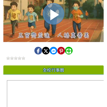
播
放
影
全校行事曆
片