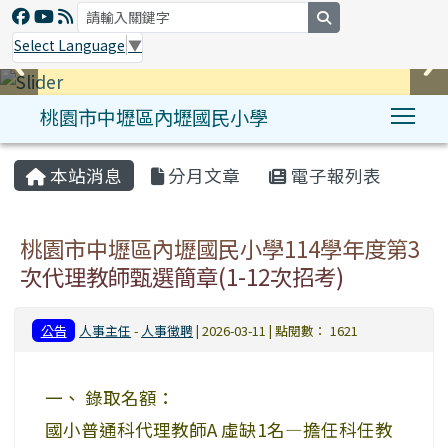
search
Select Language
▼
桃園市中壢區內壢國民小學
Tog
:::
本站消息
分月文章
電子報列表
桃園市中壢區內壢國民小學114學年度第3
次代理教師甄選簡章(1-12次招考)
公告
人事主任
-
人事徵聘
| 2026-03-11 | 點閱數： 1621
一、 錄取名額：
國小普通科代理教師A 虛缺1名—擔任科任教