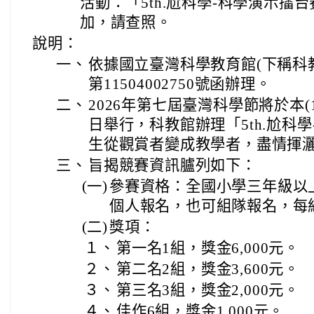
活動：「5th.尬科學-科學演示擂
加，請查照。
說明：
一、
依據國立臺灣科學教育館(下稱科教
第11504002750號函辦理。
二、
2026年第七屆臺灣科學節將於本(11
日舉行，科教館辦理「5th.尬科
生從觀賞者變成教學者，盡情揮
三、
旨揭競賽資訊臚列如下：
(一)
參賽資格：全國小學三年級以
個人報名，也可組隊報名，每
(二)
獎項：
１、
第一名1組，獎金6,000元。
２、
第二名2組，獎金3,600元。
３、
第三名3組，獎金2,000元。
４、
佳作6組，獎金1,000元。