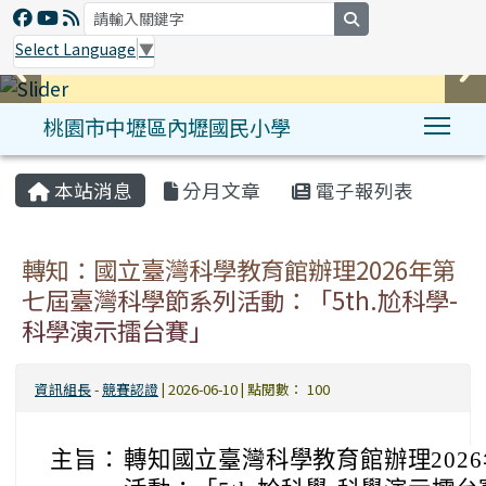
search
Select Language
▼
桃園市中壢區內壢國民小學
Tog
:::
本站消息
分月文章
電子報列表
轉知：國立臺灣科學教育館辦理2026年第
七屆臺灣科學節系列活動：「5th.尬科學-
科學演示擂台賽」
資訊組長
-
競賽認證
| 2026-06-10 | 點閱數： 100
主旨：
轉知國立臺灣科學教育館辦理202