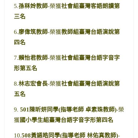
5.
孫
秝姈
教師
-
榮獲
社會組臺灣客語朗讀第
三名
6.
廖偉筑教師
-
榮獲
教師組臺灣台語演說第
四名
7.
賴怡君教師
-
榮獲
社會組臺灣台語字音字
形第五名
8.
林志宏會長
-
榮獲
社會組臺灣台語演說第
五名
9.
501
陳昕妍
同學
(指導老師 卓素珠
教師
)
-
榮
獲
國小學生組臺灣台語字音字形第四名
10.
508
黃讌皓同學(指導老師 林佑真
教師
)
-