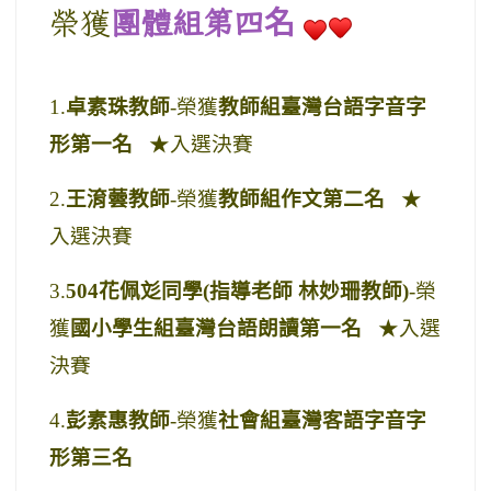
榮獲
團體組第四
名
1.
卓素珠教師
-榮獲
教師組臺灣台語字音字
形第一名
★入選決賽
2.
王
淯
蕓教師
-
榮獲
教師組作文第二名
★
入選決賽
3.
504
花佩彣
同學
(指導老師 林妙珊教師)
-
榮
獲
國小學生組臺灣台語朗讀第一名
★入選
決賽
4.
彭素惠教師
-
榮獲
社會組臺灣客語字音字
形第三名