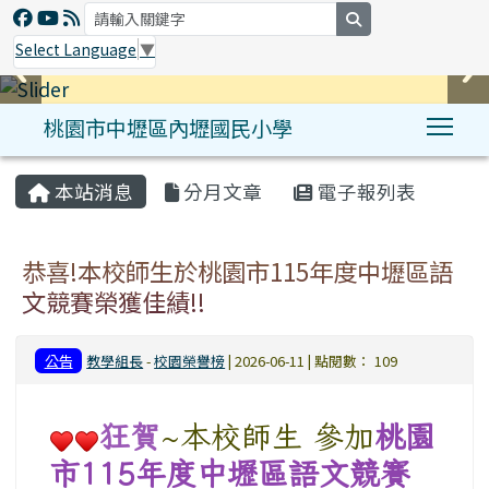
search
Select Language
▼
桃園市中壢區內壢國民小學
Tog
:::
本站消息
分月文章
電子報列表
恭喜!本校師生於桃園市115年度中壢區語
文競賽榮獲佳績!!
公告
教學組長
-
校園榮譽榜
| 2026-06-11 | 點閱數： 109
狂賀
~本校師生 參加
桃園
市
115
年度中壢區語文競賽