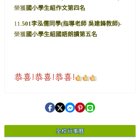
榮獲
國小學生組作文第四名
11.
501
李泓儒同學(指導老師 吳建鋒
教師
)
-
榮獲
國小學生組國語朗讀第五名
恭喜!恭喜!恭喜!
全校行事曆