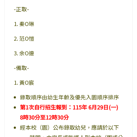
-正取-
1. 秦O琳
2. 范O愷
3. 余O連
-備取-
1. 黃O宸
錄取順序由幼生年齡及優先入園順序排序
第1次自行招生報到：115年 6月29日(一)
8時30分至12時30分
經本校（園）公布錄取幼兒，應請於以下