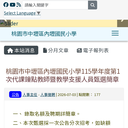
search
Select Language
▼
桃園市中壢區內壢國民小學
Tog
:::
本站消息
分月文章
電子報列表
桃園市中壢區內壢國民小學115學年度第1
次代課鐘點教師暨教學支援人員甄選簡章
公告
人事主任
-
人事徵聘
| 2026-07-03 | 點閱數： 177
一、 錄取名額及聘期詳簡章。
二、本次甄選採一次公告分次招考，如缺額