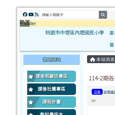
searc
桃園市中壢區內壢國民小學
:::
:::
本站消息
常用網站
課後照顧班專區
114-2
課後社團專區
公告
訓育組
50
課程計畫
教科書版本