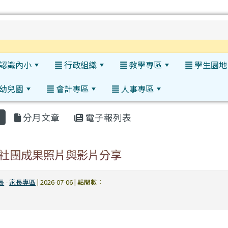
h
認識內小
行政組織
教學專區
學生園地
幼兒園
會計專區
人事專區
:::
分月文章
電子報列表
期各社團成果照片與影片分享
長
-
家長專區
| 2026-07-06 | 點閱數：