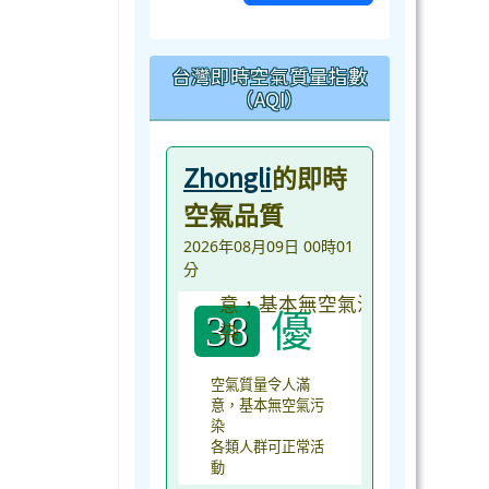
台灣即時空氣質量指數
（AQI）
Zhongli
的即時
空氣品質
2026年08月09日 00時01
分
優
38
空氣質量令人滿
意，基本無空氣污
染
各類人群可正常活
動