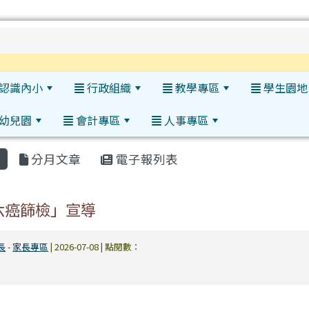
h
認識內小
行政組織
教學專區
學生園地
幼兒園
會計專區
人事專區
:::
分月文章
電子報列表
六癌篩檢」宣導
長
-
家長專區
| 2026-07-08 | 點閱數：