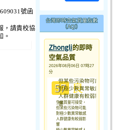
09031號函
台灣即時空氣質量指數
（AQI）
報，請貴校協
知。
Zhongli
的即時
空氣品質
2026年08月06日 07時27
分
良
57
空氣質量可接受，
但某些污染物可能
對極少數異常敏感
人群健康有較弱影
響
極少數異常敏感人