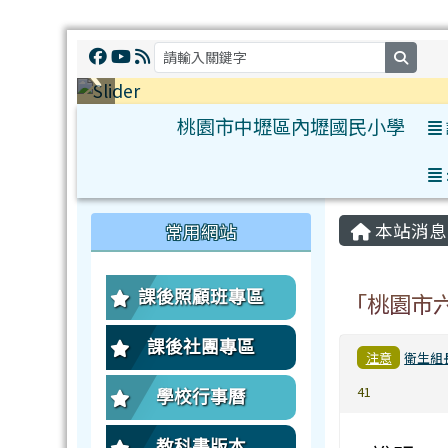
searc
桃園市中壢區內壢國民小學
:::
:::
本站消息
常用網站
課後照顧班專區
「桃園市
課後社團專區
注意
衛生組
41
學校行事曆
教科書版本