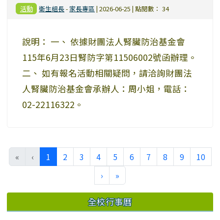
活動
衛生組長
-
家長專區
| 2026-06-25 | 點閱數： 34
說明： 一、 依據財團法人腎臟防治基金會
115年6月23日腎防字第11506002號函辦理。
二、 如有報名活動相關疑問，請洽詢財團法
人腎臟防治基金會承辦人：周小姐，電話：
02-22116322。
(current)
«
‹
1
2
3
4
5
6
7
8
9
10
›
»
全校行事曆