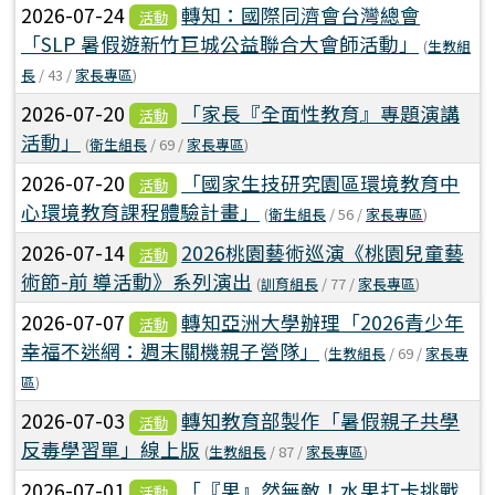
2026-07-24
轉知：國際同濟會台灣總會
活動
「SLP 暑假遊新竹巨城公益聯合大會師活動」
(
生教組
長
/ 43 /
家長專區
)
2026-07-20
「家長『全面性教育』專題演講
活動
活動」
(
衛生組長
/ 69 /
家長專區
)
2026-07-20
「國家生技研究園區環境教育中
活動
心環境教育課程體驗計畫」
(
衛生組長
/ 56 /
家長專區
)
2026-07-14
2026桃園藝術巡演《桃園兒童藝
活動
術節-前 導活動》系列演出
(
訓育組長
/ 77 /
家長專區
)
2026-07-07
轉知亞洲大學辦理「2026青少年
活動
幸福不迷網：週末關機親子營隊」
(
生教組長
/ 69 /
家長專
區
)
2026-07-03
轉知教育部製作「暑假親子共學
活動
反毒學習單」線上版
(
生教組長
/ 87 /
家長專區
)
2026-07-01
「『果』然無敵！水果打卡挑戰
活動