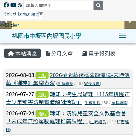
search
Select Language
▼
桃園市中壢區內壢國民小學
Tog
:::
本站消息
分月文章
電子報列表
文章列表
2026-08-03
2026桃園藝術巡演龍潭場-宋坤傳
活動
藝《酬神》擊樂表演
(
訓育組長
/ 46 /
家長專區
)
2026-07-27
轉知：衛生局辦理「115年桃園市
活動
青少年菸害防制實體解謎活動」
(
生教組長
/ 58 /
家長專區
)
2026-07-24
轉知：靖娟兒童安全文教基金會
活動
「未成年無照駕駛處理推廣課程」
(
生教組長
/ 43 /
研習進
修
)