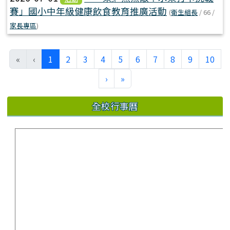
賽」國小中年級健康飲食教育推廣活動
(
衛生組長
/ 66 /
家長專區
)
(current)
«
‹
1
2
3
4
5
6
7
8
9
10
›
»
全校行事曆