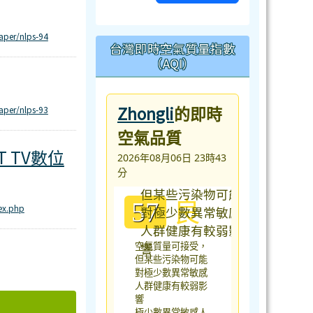
aper/nlps-94
台灣即時空氣質量指數
（AQI）
Zhongli
aper/nlps-93
的即時
空氣品質
頻道
T TV數位
2026年08月06日 23時43
分
良
57
dex.php
空氣質量可接受，
但某些污染物可能
對極少數異常敏感
人群健康有較弱影
響
極少數異常敏感人