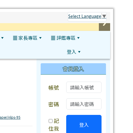
Select Language
▼
家長專區
評鑑專區
登入
:::
會員登入
帳號
密碼
aper/nlps-95
記
登入
住我