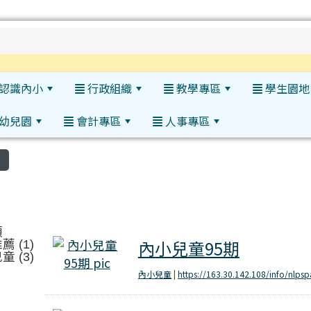
h
認識內小
行政組織
教學專區
學生園地
幼兒園
會計專區
人事專區
:::
結
類
內小兒童95期
內小兒童95期
 (1)
 (3)
內小兒童
|
https://163.30.142.108/info/nlpsp