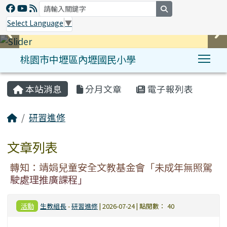
search
Select Language
▼
桃園市中壢區內壢國民小學
Tog
:::
本站消息
分月文章
電子報列表
研習進修
文章列表
轉知：靖娟兒童安全文教基金會「未成年無照駕
駛處理推廣課程」
活動
生教組長
-
研習進修
| 2026-07-24 | 點閱數： 40