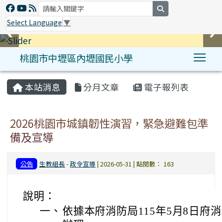
search
Select Language
▼
桃園市中壢區內壢國民小學
Tog
:::
本站消息
分月文章
電子報列表
2026桃園市城鎮韌性演習，緊急避難包準
備及宣導
公告
生教組長
-
政令宣導
| 2026-05-31 | 點閱數： 163
說明：
一、
依據本府消防局115年5月8日府消預