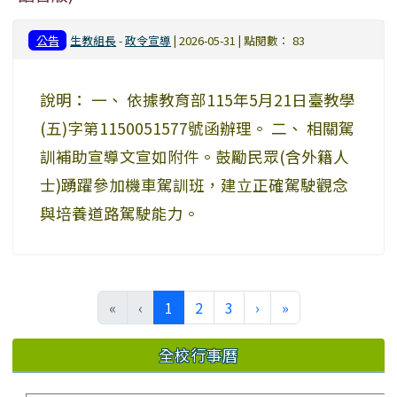
公告
生教組長
-
政令宣導
| 2026-05-31 | 點閱數： 83
說明： 一、 依據教育部115年5月21日臺教學
(五)字第1150051577號函辦理。 二、 相關駕
訓補助宣導文宣如附件。鼓勵民眾(含外籍人
士)踴躍參加機車駕訓班，建立正確駕駛觀念
與培養道路駕駛能力。
(current)
«
‹
1
2
3
›
»
全校行事曆