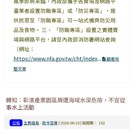
風季即將來臨，內政部攜手各賣場及網路平
臺業者設置防颱專區」或「防災專區」，提
供民眾至「防颱專區」可一站式備齊防災用
品及食物。 三、 「防颱專區」設置之實體賣
場與網路平台，請至內政部消防署網站查詢
（網址：
https://www.nfa.gov.tw/cht/index
...
觀看完
整文章
轉知：彰濱產業園區周遭海域水深危險，不宜從
事水上活動
公告
生教組長
-
政令宣導
| 2026-06-10 | 點閱數： 102