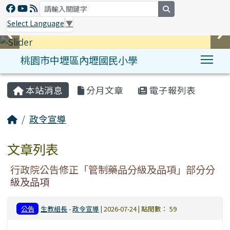
search
Select Language
▼
桃園市中壢區內壢國民小學
Tog
:::
本站消息
分月文章
電子報列表
政令宣導
文章列表
行政院公告修正「管制藥品分級及品項」部分分
級及品項
公告
生教組長
-
政令宣導
| 2026-07-24 | 點閱數： 59