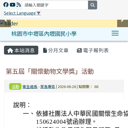
search
Select Language
▼
桃園市中壢區內壢國民小學
Tog
:::
本站消息
分月文章
電子報列表
第五屆「關懷動物文學獎」活動
活動
衛生組長
-
家長專區
| 2026-06-26 | 點閱數： 68
說明：
一、
依據社團法人中華民國關懷生命協會
150624004號函辦理。