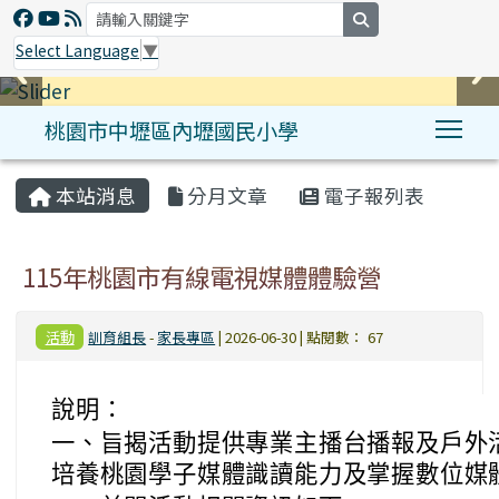
search
Select Language
▼
桃園市中壢區內壢國民小學
Tog
:::
本站消息
分月文章
電子報列表
115年桃園市有線電視媒體體驗營
活動
訓育組長
-
家長專區
| 2026-06-30 | 點閱數： 67
說明：
一、旨揭活動提供專業主播台播報及戶外
培養桃園學子媒體識讀能力及掌握數位媒