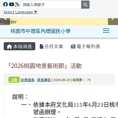
search
Select Language
▼
桃園市中壢區內壢國民小學
Tog
:::
本站消息
分月文章
電子報列表
「2026桃園地景藝術節」活動
活動
訓育組長
-
家長專區
| 2026-06-30 | 點閱數： 79
說明：
一、
依據本府文化局115年6月23日桃市文
號函辦理。