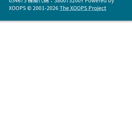
034675 機關代碼：380073200Y Powered by
XOOPS © 2001-2026
The XOOPS Project