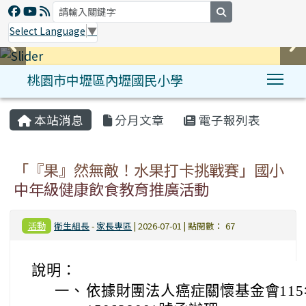
search
Select Language
▼
桃園市中壢區內壢國民小學
Tog
:::
本站消息
分月文章
電子報列表
「『果』然無敵！水果打卡挑戰賽」國小
中年級健康飲食教育推廣活動
活動
衛生組長
-
家長專區
| 2026-07-01 | 點閱數： 67
說明：
一、
依據財團法人癌症關懷基金會115