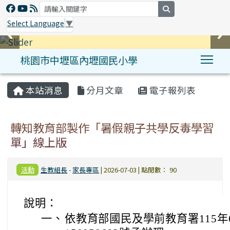
search
Select Language
▼
桃園市中壢區內壢國民小學
Tog
:::
本站消息
分月文章
電子報列表
轉知教育部製作「暑假親子共學反毒學習
單」線上版
活動
生教組長
-
家長專區
| 2026-07-03 | 點閱數： 90
說明：
一、
依教育部國民及學前教育署115年