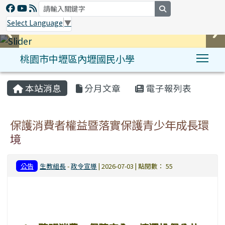
search
Select Language
▼
桃園市中壢區內壢國民小學
Tog
:::
本站消息
分月文章
電子報列表
保護消費者權益暨落實保護青少年成長環
境
公告
生教組長
-
政令宣導
| 2026-07-03 | 點閱數： 55