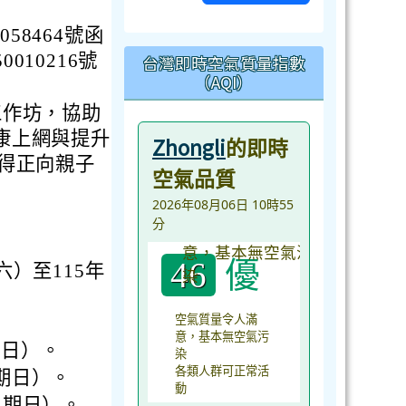
58464號函
010216號
台灣即時空氣質量指數
（AQI）
工作坊，協助
康上網與提升
Zhongli
的即時
得正向親子
空氣品質
2026年08月06日 10時55
分
優
46
六）至115年
空氣質量令人滿
意，基本無空氣污
期日）。
染
各類人群可正常活
星期日）。
動
星期日）。