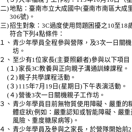
(二)
地點：臺南市立大成國中(臺南市南區大成
306號)。
(三)
招生對象：3C過度使用問題困擾之10至18
符合下列4點條件：
１、
青少年學員全程參與營隊，及3次一日關
坊。
２、
至少有1位家長(主要照顧者)參與以下項目
(１)
家長3C教養與正向親子溝通訓練課程。
(２)
親子共學課程活動。
(３)
115年7月19日(星期日)下午表演活動。
(４)
營後3次一日關機親子工作坊。
３、
青少年學員目前無物質使用障礙、嚴重的
體症狀(例如：嚴重認知或智能障礙、嚴重
風險、重度糖尿病等)。
４、
青少年學員及參與之家長，於營隊開始前