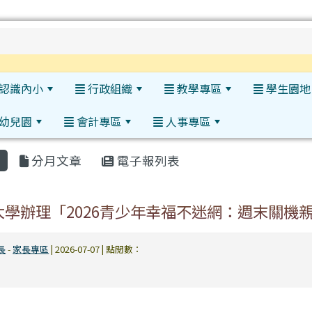
h
認識內小
行政組織
教學專區
學生園地
幼兒園
會計專區
人事專區
:::
分月文章
電子報列表
大學辦理「2026青少年幸福不迷網：週末關機
長
-
家長專區
| 2026-07-07 | 點閱數：