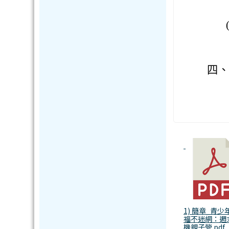
四
1) 簡章_青少
福不迷網：週
機親子營.pdf