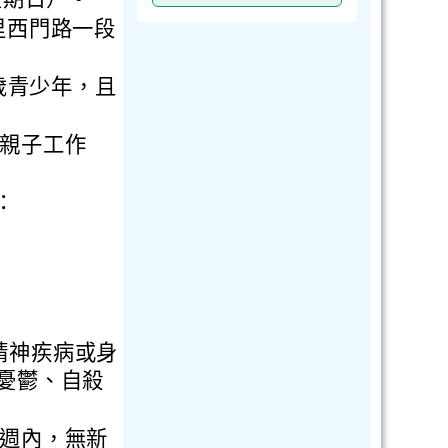
里西門路一段
歲青少年，且
機親子工作
：
精神疾病或身
憂鬱、自殺
2週內，無新