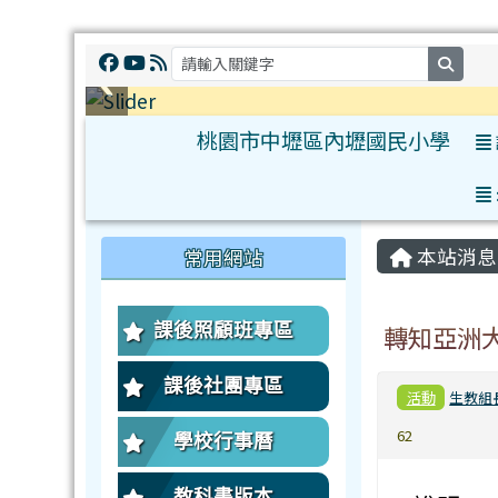
searc
桃園市中壢區內壢國民小學
:::
:::
本站消息
常用網站
課後照顧班專區
轉知亞洲
課後社團專區
活動
生教組
62
學校行事曆
教科書版本