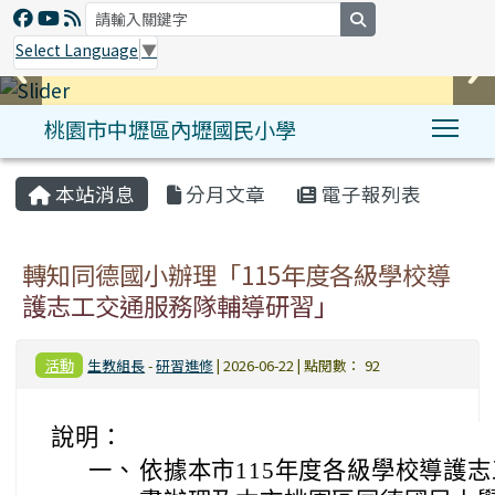
search
Select Language
▼
桃園市中壢區內壢國民小學
Tog
:::
本站消息
分月文章
電子報列表
轉知同德國小辦理「115年度各級學校導
護志工交通服務隊輔導研習」
活動
生教組長
-
研習進修
| 2026-06-22 | 點閱數： 92
說明：
一、
依據本市115年度各級學校導護